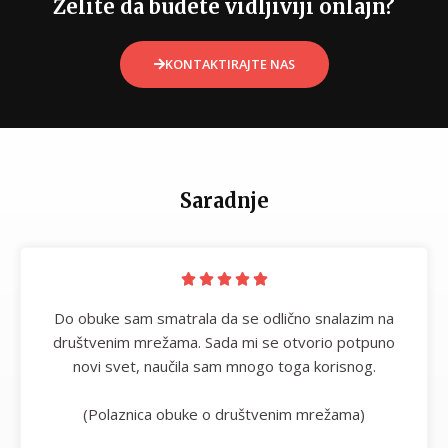
Želite da budete vidljiviji onlajn?
KONTAKTIRAJTE NAS
Saradnje





Do obuke sam smatrala da se odlično snalazim na
društvenim mrežama. Sada mi se otvorio potpuno
novi svet, naučila sam mnogo toga korisnog.
(Polaznica obuke o društvenim mrežama)