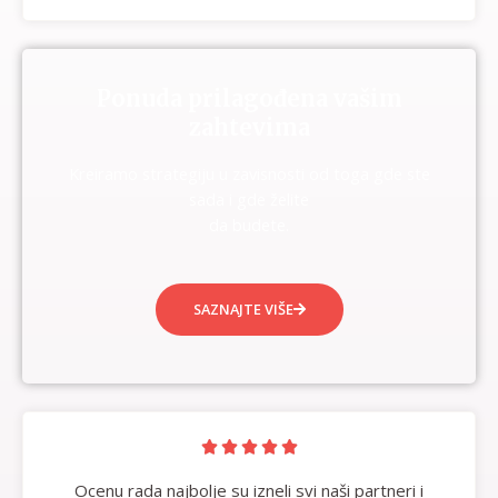
Ponuda prilagođena vašim
zahtevima
Kreiramo strategiju u zavisnosti od toga gde ste
sada i gde želite
da budete.
SAZNAJTE VIŠE





Ocenu rada najbolje su izneli svi naši partneri i